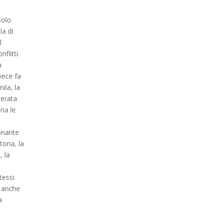
solo
la di
l
flitti.
a
vece fa
ila, la
derata
ia le
onante
oria, la
, la
tessi.
e anche
a