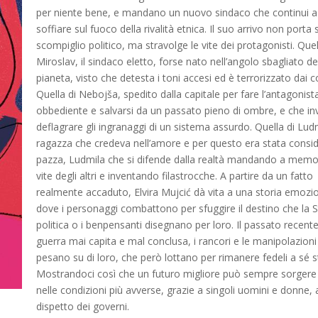
per niente bene, e mandano un nuovo sindaco che continui a
soffiare sul fuoco della rivalità etnica. Il suo arrivo non porta 
scompiglio politico, ma stravolge le vite dei protagonisti. Quel
Miroslav, il sindaco eletto, forse nato nell’angolo sbagliato de
pianeta, visto che detesta i toni accesi ed è terrorizzato dai con
Quella di Nebojša, spedito dalla capitale per fare l’antagonist
obbediente e salvarsi da un passato pieno di ombre, e che in
deflagrare gli ingranaggi di un sistema assurdo. Quella di Ludm
ragazza che credeva nell’amore e per questo era stata consi
pazza, Ludmila che si difende dalla realtà mandando a memor
vite degli altri e inventando filastrocche. A partire da un fatto
realmente accaduto, Elvira Mujcić dà vita a una storia emozi
dove i personaggi combattono per sfuggire il destino che la St
politica o i benpensanti disegnano per loro. Il passato recente
guerra mai capita e mal conclusa, i rancori e le manipolazioni
pesano su di loro, che però lottano per rimanere fedeli a sé s
Mostrandoci così che un futuro migliore può sempre sorger
nelle condizioni più avverse, grazie a singoli uomini e donne, 
dispetto dei governi.