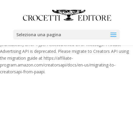
Error calling PA-API 5.0! HTTP Status Code: 403 Error Message: [403]
Client error: `POST
https://webservices.amazon.it/paapi5/searchitems` resulted in a `403
Forbidden` response:
{"__type":"com.amazon.paapi5#AccessDeniedException","Errors":
Seleziona una pagina
[{"Code":"AccessDenied","Message":"Product Advertising API
(truncated...) Error Type: AccessDenied Error Message: Product
Advertising API is deprecated. Please migrate to Creators API using
the migration guide at https://affiliate-
program.amazon.com/creatorsapi/docs/en-us/migrating-to-
creatorsapi-from-paapi.