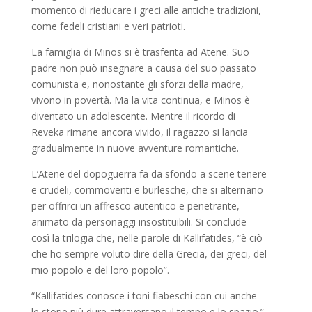
momento di rieducare i greci alle antiche tradizioni,
come fedeli cristiani e veri patrioti.
La famiglia di Minos si è trasferita ad Atene. Suo
padre non può insegnare a causa del suo passato
comunista e, nonostante gli sforzi della madre,
vivono in povertà. Ma la vita continua, e Minos è
diventato un adolescente. Mentre il ricordo di
Reveka rimane ancora vivido, il ragazzo si lancia
gradualmente in nuove avventure romantiche.
L’Atene del dopoguerra fa da sfondo a scene tenere
e crudeli, commoventi e burlesche, che si alternano
per offrirci un affresco autentico e penetrante,
animato da personaggi insostituibili. Si conclude
così la trilogia che, nelle parole di Kallifatides, “è ciò
che ho sempre voluto dire della Grecia, dei greci, del
mio popolo e del loro popolo”.
“Kallifatides conosce i toni fiabeschi con cui anche
le storie più dure attraversano il tempo e lo spazio.”