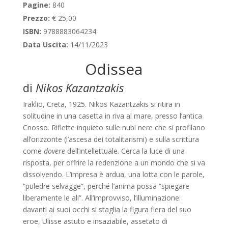
Pagine:
840
Prezzo:
€ 25,00
ISBN:
9788883064234
Data Uscita:
14/11/2023
Odissea
di
Nikos Kazantzakis
Iraklio, Creta, 1925. Nikos Kazantzakis si ritira in
solitudine in una casetta in riva al mare, presso l’antica
Cnosso. Riflette inquieto sulle nubi nere che si profilano
all’orizzonte (l’ascesa dei totalitarismi) e sulla scrittura
come
dovere
dell’intellettuale. Cerca la luce di una
risposta, per offrire la redenzione a un mondo che si va
dissolvendo. L’impresa è ardua, una lotta con le parole,
“puledre selvagge”, perché l’anima possa “spiegare
liberamente le ali”. All’improvviso, l’illuminazione:
davanti ai suoi occhi si staglia la figura fiera del suo
eroe, Ulisse astuto e insaziabile, assetato di