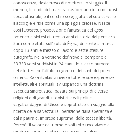
conoscenza, desideroso di rimettersi in viaggio. Il
mondo, le onde del mare si trasformano in tumultuosi
decaeptasillabi, e il cerchio soleggiato del suo cervello
li accoglie e ride come una spiaggia cretese. Nasce
così l’
Odissea
, prosecuzione fantastica dell’
epos
omerico e sintesi di tremila anni di storia del pensiero.
Sarà completata sull’isola di Ègina, di fronte al mare,
dopo 13 anni e mezzo di lavoro e sette stesure
autografe. Nella versione definitiva si compone di
33.333 versi suddivisi in 24 canti, lo stesso numero
delle lettere nell’alfabeto greco e dei canti dei poemi
omerici. Kazantzakis vi riversa tutte le sue esperienze
intellettuali e spirituali, sviluppando una dottrina
ascetica sincretistica, basata sui principi di diverse
religioni e di grandi, utopistici ideali politici. Il
vagabondaggio di Ulisse è soprattutto un viaggio alla
ricerca della salvezza: la liberazione dalla speranza e
dalla paura e, impresa suprema, dalla stessa libertà.
Perché “il valore dell’uomo è soltanto uno: vivere e
morire valorosamente senza accettare alcun