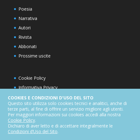
Poesia
Narrativa
Autori
Rivista
Abbonati
Prossime uscite
Cookie Policy
Informativa Privacy
Condizioni d’utilizzo del sito
COOKIES E CONDIZIONI D'USO DEL SITO
Questo sito utilizza solo cookies tecnici e analitici, anche di
Condizioni generali di abbonamento
terze parti, al fine di offrire un servizio migliore agli utenti.
Per maggiori informazioni sui cookies accedi alla nostra
Informativa sul diritto di recesso
Cookie Policy
.
Dichiarazione di accessibilità
Dichiaro di aver letto e di accettare integralmente le
Condizioni d’Uso del Sito
.