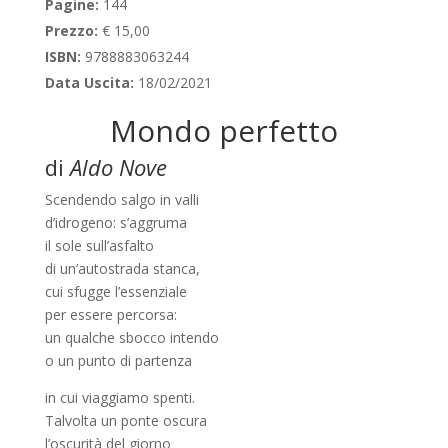
Pagine:
144
Prezzo:
€ 15,00
ISBN:
9788883063244
Data Uscita:
18/02/2021
Mondo perfetto
di
Aldo Nove
Scendendo salgo in valli
d’idrogeno: s’aggruma
il sole sull’asfalto
di un’autostrada stanca,
cui sfugge l’essenziale
per essere percorsa:
un qualche sbocco intendo
o un punto di partenza
in cui viaggiamo spenti.
Talvolta un ponte oscura
l’oscurità del giorno