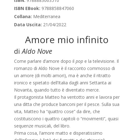
ISBN:
9788883063510
ISBN EBook:
9788858847060
Collana:
Mediterranea
Data Uscita:
21/04/2022
Amore mio infinito
di
Aldo Nove
Come parlare d’amore dopo il
pop
e la televisione. Il
romanzo di Aldo Nove è il racconto commosso di
un amore (di molti amori), ma è anche il ritratto
ironico e spietato dell’Italia dagli anni Settanta ai
Novanta, quando tutto è diventato merce.
Il protagonista Matteo ha ventotto anni e lavora per
una ditta che produce banconi per il pesce. Sulla sua
vita, Matteo ha “quattro cose” da dire, che
costituiscono i quattro capitoli o “movimenti”, quasi
sequenze musicali, del libro.
Prima cosa, l’amore matto e disperatissimo