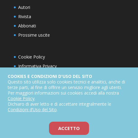
Autori
Rivista
Abbonati
Prossime uscite
Cookie Policy
Informativa Privacy
Condizioni d’utilizzo del sito
COOKIES E CONDIZIONI D'USO DEL SITO
Questo sito utilizza solo cookies tecnici e analitici, anche di
Condizioni generali di abbonamento
terze parti, al fine di offrire un servizio migliore agli utenti.
Per maggiori informazioni sui cookies accedi alla nostra
Informativa sul diritto di recesso
Cookie Policy
.
Dichiarazione di accessibilità
Dichiaro di aver letto e di accettare integralmente le
Condizioni d’Uso del Sito
.
ACCETTO