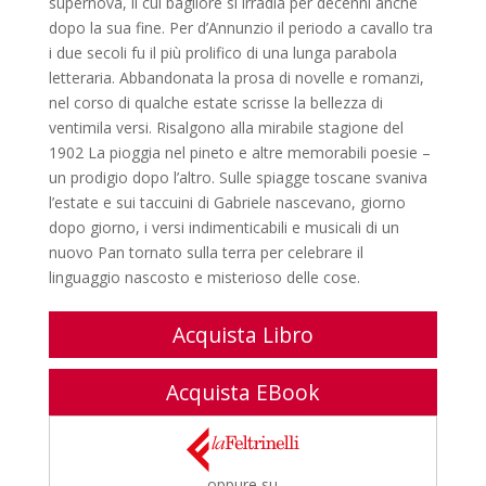
supernova, il cui bagliore si irradia per decenni anche
dopo la sua fine. Per d’Annunzio il periodo a cavallo tra
i due secoli fu il più prolifico di una lunga parabola
letteraria. Abbandonata la prosa di novelle e romanzi,
nel corso di qualche estate scrisse la bellezza di
ventimila versi. Risalgono alla mirabile stagione del
1902 La pioggia nel pineto e altre memorabili poesie –
un prodigio dopo l’altro. Sulle spiagge toscane svaniva
l’estate e sui taccuini di Gabriele nascevano, giorno
dopo giorno, i versi indimenticabili e musicali di un
nuovo Pan tornato sulla terra per celebrare il
linguaggio nascosto e misterioso delle cose.
Acquista Libro
Acquista EBook
-- oppure su --