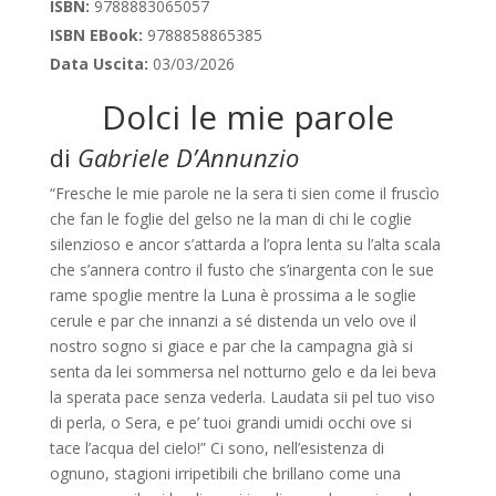
ISBN:
9788883065057
ISBN EBook:
9788858865385
Data Uscita:
03/03/2026
Dolci le mie parole
di
Gabriele D’Annunzio
“Fresche le mie parole ne la sera ti sien come il fruscìo
che fan le foglie del gelso ne la man di chi le coglie
silenzioso e ancor s’attarda a l’opra lenta su l’alta scala
che s’annera contro il fusto che s’inargenta con le sue
rame spoglie mentre la Luna è prossima a le soglie
cerule e par che innanzi a sé distenda un velo ove il
nostro sogno si giace e par che la campagna già si
senta da lei sommersa nel notturno gelo e da lei beva
la sperata pace senza vederla. Laudata sii pel tuo viso
di perla, o Sera, e pe’ tuoi grandi umidi occhi ove si
tace l’acqua del cielo!” Ci sono, nell’esistenza di
ognuno, stagioni irripetibili che brillano come una