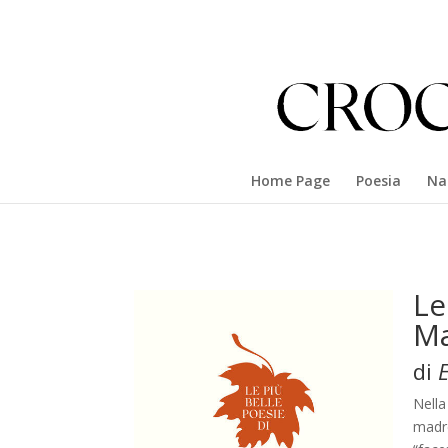
Home Page
Poesia
Na
Le
Ma
di
Nella
madre