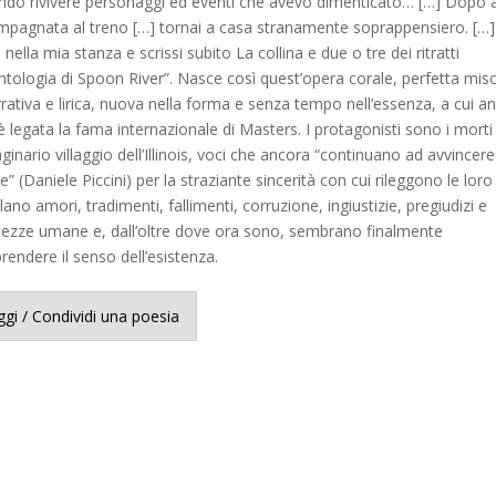
ndo rivivere personaggi ed eventi che avevo dimenticato… […] Dopo 
pagnata al treno […] tornai a casa stranamente soprappensiero. […]
 nella mia stanza e scrissi subito La collina e due o tre dei ritratti
Antologia di Spoon River”. Nasce così quest’opera corale, perfetta mis
rrativa e lirica, nuova nella forma e senza tempo nell’essenza, a cui a
è legata la fama internazionale di Masters. I protagonisti sono i morti
inario villaggio dell’Illinois, voci che ancora “continuano ad avvincere 
re” (Daniele Piccini) per la straziante sincerità con cui rileggono le loro
elano amori, tradimenti, fallimenti, corruzione, ingiustizie, pregiudizi e
ezze umane e, dall’oltre dove ora sono, sembrano finalmente
endere il senso dell’esistenza.
ggi / Condividi una poesia