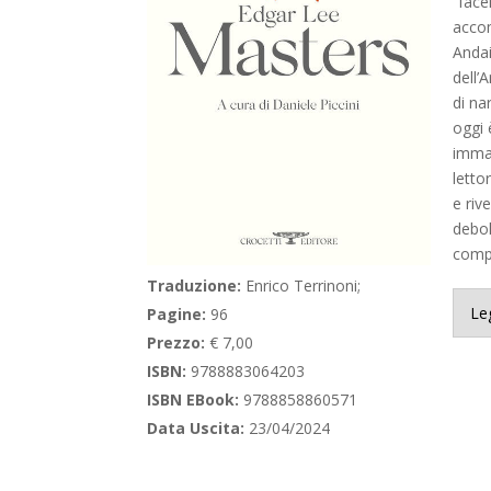
“face
accom
Andai
dell’
di na
oggi 
immag
letto
e riv
debol
compr
Traduzione:
Enrico Terrinoni;
Le
Pagine:
96
Prezzo:
€ 7,00
ISBN:
9788883064203
ISBN EBook:
9788858860571
Data Uscita:
23/04/2024