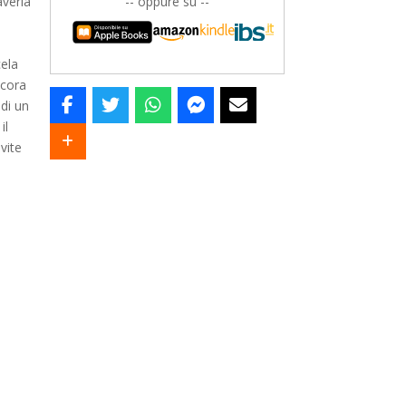
averla
-- oppure su --
cela
ncora
 di un
il
 vite