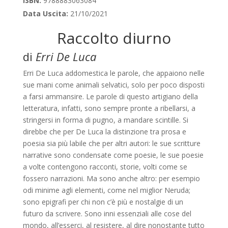
ISBN:
9788883063084
Data Uscita:
21/10/2021
Raccolto diurno
di
Erri De Luca
Erri De Luca addomestica le parole, che appaiono nelle
sue mani come animali selvatici, solo per poco disposti
a farsi ammansire. Le parole di questo artigiano della
letteratura, infatti, sono sempre pronte a ribellarsi, a
stringersi in forma di pugno, a mandare scintille. Si
direbbe che per De Luca la distinzione tra prosa e
poesia sia più labile che per altri autori: le sue scritture
narrative sono condensate come poesie, le sue poesie
a volte contengono racconti, storie, volti come se
fossero narrazioni. Ma sono anche altro: per esempio
odi minime agli elementi, come nel miglior Neruda;
sono epigrafi per chi non c’è più e nostalgie di un
futuro da scrivere. Sono inni essenziali alle cose del
mondo, all’esserci, al resistere, al dire nonostante tutto