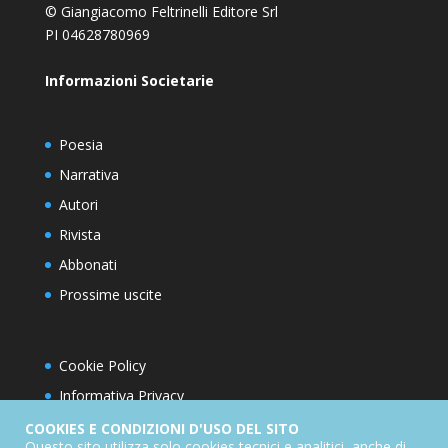
© Giangiacomo Feltrinelli Editore Srl
PI 04628780969
Informazioni Societarie
Poesia
Narrativa
Autori
Rivista
Abbonati
Prossime uscite
Cookie Policy
Informativa Privacy
Condizioni d’utilizzo del sito
COOKIES E CONDIZIONI D'USO DEL SITO
Questo sito utilizza solo cookies tecnici e analitici, anche di